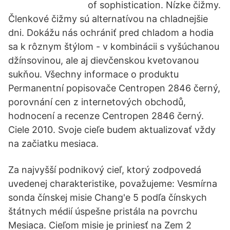
of sophistication. Nízke čižmy.
Členkové čižmy sú alternatívou na chladnejšie
dni. Dokážu nás ochrániť pred chladom a hodia
sa k rôznym štýlom - v kombinácii s vyšúchanou
džínsovinou, ale aj dievčenskou kvetovanou
sukňou. Všechny informace o produktu
Permanentní popisovače Centropen 2846 černý,
porovnání cen z internetových obchodů,
hodnocení a recenze Centropen 2846 černý.
Ciele 2010. Svoje cieľe budem aktualizovať vždy
na začiatku mesiaca.
Za najvyšší podnikový cieľ, ktorý zodpovedá
uvedenej charakteristike, považujeme: Vesmírna
sonda čínskej misie Chang'e 5 podľa čínskych
štátnych médií úspešne pristála na povrchu
Mesiaca. Cieľom misie je priniesť na Zem 2