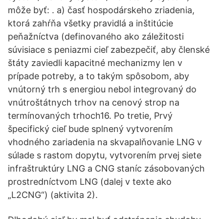
môže byť: . a) časť hospodárskeho zriadenia,
ktorá zahŕňa všetky pravidlá a inštitúcie
peňažníctva (definovaného ako záležitosti
súvisiace s peniazmi cieľ zabezpečiť, aby členské
štáty zaviedli kapacitné mechanizmy len v
prípade potreby, a to takým spôsobom, aby
vnútorný trh s energiou nebol integrovaný do
vnútroštátnych trhov na cenový strop na
termínovaných trhoch16. Po tretie, Prvý
špecifický cieľ bude splnený vytvorením
vhodného zariadenia na skvapalňovanie LNG v
súlade s rastom dopytu, vytvorením prvej siete
infraštruktúry LNG a CNG staníc zásobovaných
prostredníctvom LNG (dalej v texte ako
„L2CNG“) (aktivita 2).