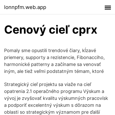
lonnpfm.web.app
Cenový cieľ cprx
Pomaly sme opustili trendové čiary, kĺzavé
priemery, supporty a rezistencie, Fibonacciho,
harmonické patterny a začíname sa venovať
iným, ale tiež veľmi podstatným témam, ktoré
Strategický cieľ projektu sa viaže na cieľ
opatrenia 2.1 operačného programu Výskum a
vývoj je zvyšovať kvalitu výskumných pracovísk
a podporiť excelentný výskum s dôrazom na
oblasti so strategickým významom pre ďalší