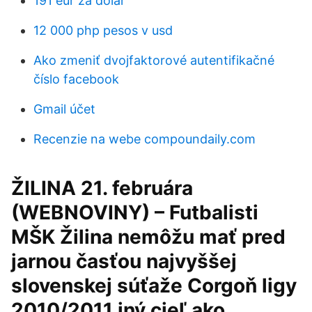
191 eur za dolár
12 000 php pesos v usd
Ako zmeniť dvojfaktorové autentifikačné
číslo facebook
Gmail účet
Recenzie na webe compoundaily.com
ŽILINA 21. februára
(WEBNOVINY) – Futbalisti
MŠK Žilina nemôžu mať pred
jarnou časťou najvyššej
slovenskej súťaže Corgoň ligy
2010/2011 iný cieľ ako