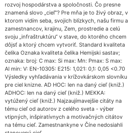
rozvoj hospodárstva a spoločnosti. Čo presne
znamená slovo „cieľ“? Pre mňa je to živý obraz, v
ktorom vidím seba, svojich blízkych, našu firmu a
zamestnancov, krajinu, Zem, prostredie a celú
svoju „infraštruktúru“ v stave, do ktorého chcem
dôjsť a ktorý chcem vytvoriť. Standard kvaliteta
čelika Oznaka kvaliteta čelika Hemijski sastav;
oznaka: broj: C max: Si max: Mn: Pmax: S max:
Al min: V: EN-10305: E215: 1,021: 0,1: 0,05 <0.70
Výsledky vyhľadávania v krížovkárskom slovníku
pre ciel knizne. AD HOC: len na daný cieľ (kniž.)
ADHOC: len na daný cieľ (kniž.) MEKKA:
vytúžený cieľ (kniž.) Najzaujímavejšie citáty na
tému cieľ od autorov z celého sveta - výber
vtipných, inšpiratívnych a motivačných citátov
na tému cieľ. Zamestnankyne v Číne nedosiahli
stanovený cieľ.