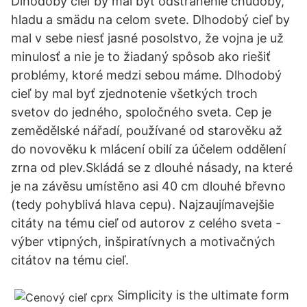
Dlhodobý cieľ by mal byť odstránenie chudoby,
hladu a smädu na celom svete. Dlhodobý cieľ by
mal v sebe niesť jasné posolstvo, že vojna je už
minulosť a nie je to žiadaný spôsob ako riešiť
problémy, ktoré medzi sebou máme. Dlhodobý
cieľ by mal byť zjednotenie všetkých troch
svetov do jedného, spoločného sveta. Cep je
zemědělské nářadí, používané od starověku až
do novověku k mlácení obilí za účelem oddělení
zrna od plev.Skládá se z dlouhé násady, na které
je na závěsu umístěno asi 40 cm dlouhé břevno
(tedy pohyblivá hlava cepu). Najzaujímavejšie
citáty na tému cieľ od autorov z celého sveta -
výber vtipných, inšpiratívnych a motivačných
citátov na tému cieľ.
Simplicity is the ultimate form