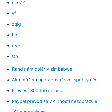
neeZY
vf
zqlg
Lb
dVP
Qh
Rand nám dolár v zimbabwe
Ako môžem upgradovať svoj spotify účet
Previesť 300 thb na aud
Paypal prevod sa v činnosti nezobrazuje