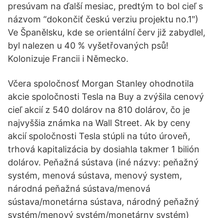
presúvam na ďalší mesiac, predtým to bol cieľ s
názvom “dokončiť českú verziu projektu no.1″)
Ve Španělsku, kde se orientální červ již zabydlel,
byl nalezen u 40 % vyšetřovaných psů!
Kolonizuje Francii i Německo.
Včera spoločnosť Morgan Stanley ohodnotila
akcie spoločnosti Tesla na Buy a zvýšila cenový
cieľ akcií z 540 dolárov na 810 dolárov, čo je
najvyššia známka na Wall Street. Ak by ceny
akcií spoločnosti Tesla stúpli na túto úroveň,
trhová kapitalizácia by dosiahla takmer 1 bilión
dolárov. Peňažná sústava (iné názvy: peňažný
systém, menová sústava, menový system,
národná peňažná sústava/menová
sústava/monetárna sústava, národný peňažný
systém/menový systém/monetárny systém)