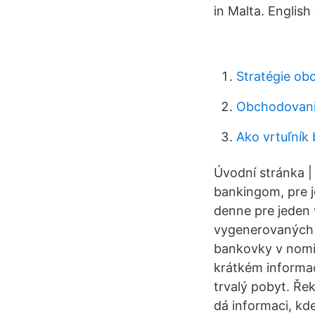
in Malta. English
Stratégie ob
Obchodovani
Ako vrtuľník 
Úvodní stránka |
bankingom, pre 
denne pre jeden 
vygenerovaných 
bankovky v nomin
krátkém informa
trvalý pobyt. Ře
dá informaci, kd