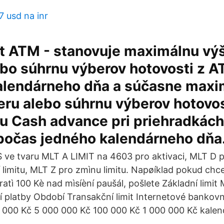
7 usd na inr
it ATM - stanovuje maximálnu v
ebo súhrnu výberov hotovosti z 
alendárneho dňa a súčasne maxi
ru alebo súhrnu výberov hotovos
u Cash advance pri priehradkách
počas jedného kalendárneho dňa
ve tvaru MLT A LIMIT na 4603 pro aktivaci, MLT D p
í limitu, MLT Z pro zmìnu limitu. Napøíklad pokud chc
ratì 100 Kè nad mìsíèní paušál, pošlete Základní limit 
ní platby Období Transakční limit Internetové bankovn
0 000 Kč 5 000 000 Kč 100 000 Kč 1 000 000 Kč kalen
.