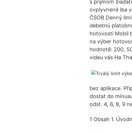
s príjmom žiadat
ovplyvnené iba v
ČSOB Denný limit
debetnú platobn
hotovosti Mobil 
na výber hotovo
hodnotě: 200, 5
videu vás Ha Tha
bez aplikace. Př
dostat do mínusu
odst. 4, 6, 8, 9 
1 Obsah 1. Úvodn