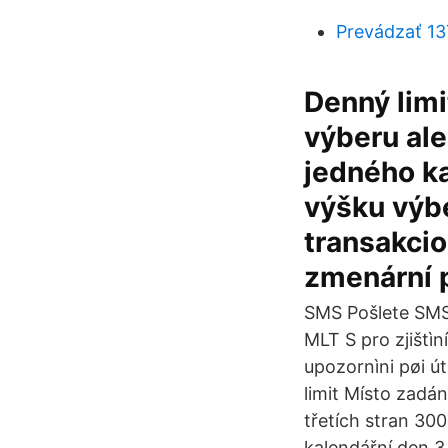
Prevádzať 13
Denný lim
výberu al
jedného k
výšku výbe
transakcio
zmenární 
SMS Pošlete SMS 
MLT S pro zjištìn
upozornìni pøi út
limit Místo zadá
třetích stran 30
kalendářní den 3