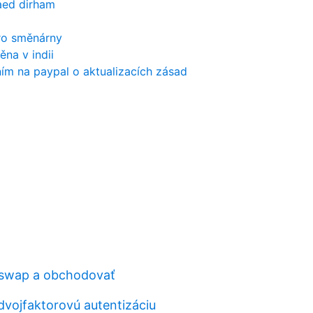
aed dirham
pro směnárny
ěna v indii
ím na paypal o aktualizacích zásad
 swap a obchodovať
dvojfaktorovú autentizáciu