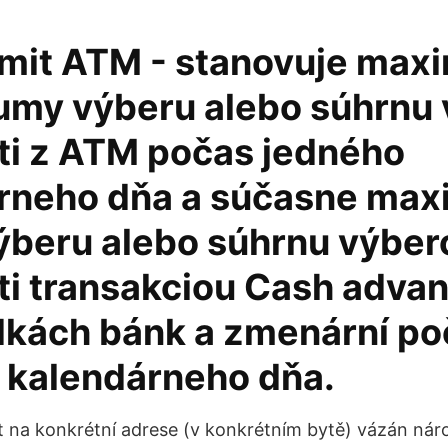
imit ATM - stanovuje max
umy výberu alebo súhrnu
ti z ATM počas jedného
rneho dňa a súčasne max
ýberu alebo súhrnu výber
ti transakciou Cash advan
dkách bánk a zmenární po
 kalendárneho dňa.
yt na konkrétní adrese (v konkrétním bytě) vázán nár