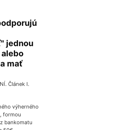
podporujú
ť" jednou
 alebo
 a mať
Í. Článek I.
aného výherného
, formou
 z bankomatu