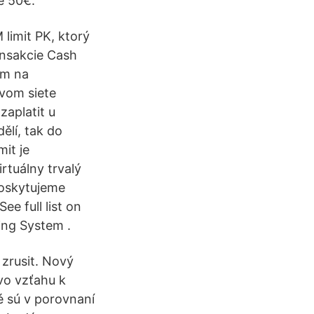
e 50€.
limit PK, ktorý
ansakcie Cash
ém na
tvom siete
zaplatit u
ělí, tak do
mit je
rtuálny trvalý
Poskytujeme
ee full list on
ing System .
 zrusit. Nový
vo vzťahu k
é sú v porovnaní