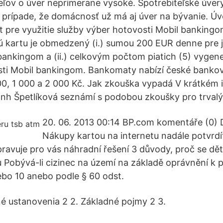
eľov o úver neprimerane vysoké. Spotrebiteľské úver
 prípade, že domácnosť už má aj úver na bývanie. Úv
 pre využitie služby výber hotovosti Mobil bankingo
ú kartu je obmedzený (i.) sumou 200 EUR denne pre 
bankingom a (ii.) celkovým počtom piatich (5) vyge
sti Mobil bankingom. Bankomaty nabízí české bankov
00, 1 000 a 2 000 Kč. Jak zkouška vypadá V krátkém
nh Špetlíková seznámí s podobou zkoušky pro trvalý
20. 06. 2013 00:14 BP.com komentáře (0) D
Nákupy kartou na internetu nadále potvrdít
ipravuje pro vás náhradní řešení 3 důvody, proč se d
 Pobývá-li cizinec na území na základě oprávnění k 
nebo 10 anebo podle § 60 odst.
é ustanovenia 2 2. Základné pojmy 2 3.