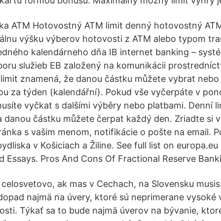
 kartu formou bonusu. Maximálny možný limit výhry j
ka ATM Hotovostný ATM limit denný hotovostný ATM 
álnu výšku výberov hotovosti z ATM alebo typom tr
edného kalendárneho dňa IB internet banking – syst
oru služieb EB založený na komunikácii prostredníc
 limit znamená, že danou částku můžete vybrat nebo 
u za týden (kalendářní). Pokud vše vyčerpáte v pond
usíte vyčkat s dalšími výběry nebo platbami. Denní li
a danou částku můžete čerpat každý den. Zriadte si vi
ránka s vašim menom, notifikácie o pošte na email. 
dliska v Košiciach a Žiline. See full list on europa.eu S
d Essays. Pros And Cons Of Fractional Reserve Bank
yt celosvetovo, ak mas v Cechach, na Slovensku musis
 dopad najmä na úvery, ktoré sú neprimerane vysoké 
ti. Týkať sa to bude najmä úverov na bývanie, ktor