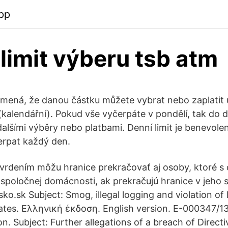
pp
 limit výberu tsb atm
amená, že danou částku můžete vybrat nebo zaplatit
(kalendářní). Pokud vše vyčerpáte v pondělí, tak do d
dalšími výběry nebo platbami. Denní limit je benevole
erpat každý den.
vrdením môžu hranice prekračovať aj osoby, ktoré s 
v spoločnej domácnosti, ak prekračujú hranice v jeho 
nsko.sk Subject: Smog, illegal logging and violation of 
lates. Ελληνική έκδοση. English version. E-000347/1
n. Subject: Further allegations of a breach of Direc