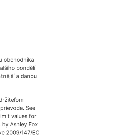
 u obchodníka
alšího pondělí
ntnější a danou
držiteľom
sprievode. See
limit values for
3 by Ashley Fox
tive 2009/147/EC