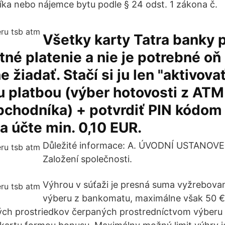
níka nebo nájemce bytu podle § 24 odst. 1 zákona č.
Všetky karty Tatra banky 
né platenie a nie je potrebné oň
 žiadať. Stačí si ju len "aktivova
 platbou (výber hotovosti z ATM
bchodníka) + potvrdiť PIN kódom
a účte min. 0,10 EUR.
Důležité informace: A. ÚVODNÍ USTANOVEN
Založení společnosti.
Výhrou v súťaži je presná suma vyžrebov
výberu z bankomatu, maximálne však 50 €
ch prostriedkov čerpaných prostredníctvom výberu