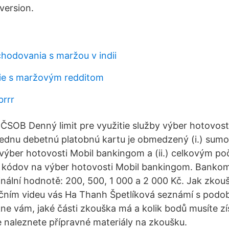
 version.
chodovania s maržou v indii
e s maržovým redditom
brrr
 ČSOB Denný limit pre využitie služby výber hotovost
jednu debetnú platobnú kartu je obmedzený (i.) sum
výber hotovosti Mobil bankingom a (ii.) celkovým po
kódov na výber hotovosti Mobil bankingom. Bankom
ální hodnotě: 200, 500, 1 000 a 2 000 Kč. Jak zkou
čním videu vás Ha Thanh Špetlíková seznámí s podo
kne vám, jaké části zkouška má a kolik bodů musíte z
e naleznete přípravné materiály na zkoušku.