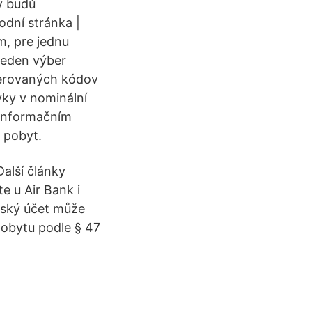
y budú
odní stránka |
m, pre jednu
jeden výber
nerovaných kódov
ky v nominální
 informačním
 pobyt.
alší články
e u Air Bank i
ětský účet může
pobytu podle § 47