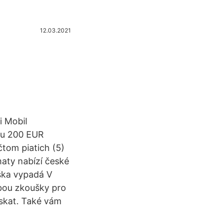
12.03.2021
i Mobil
ou 200 EUR
čtom piatich (5)
aty nabízí české
ška vypadá V
bou zkoušky pro
ískat. Také vám