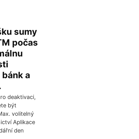
ýšku sumy
ATM počas
málnu
ti
 bánk a
.
ro deaktivaci,
ete být
Max. volitelný
ictví Aplikace
dářní den