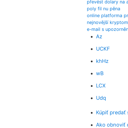
převést dolary na 
poly fil nu pěna
online platforma 
nejnovější kryptom
e-mail s upozorněn
Az
UCKF
khHz
wB
LCX
Udq
Kúpiť predať
Ako obnoviť 