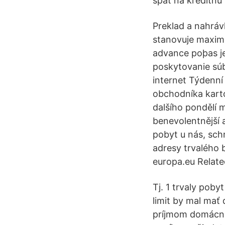
späť na kreditnú
Preklad a nahráv
stanovuje maxim
advance poþas j
poskytovanie súb
internet Týdenní
obchodníka karto
dalšího pondělí m
benevolentnější 
pobyt u nás, sch
adresy trvalého by
europa.eu Relate
Tj. 1 trvaly pob
limit by mal mať
príjmom domácnos