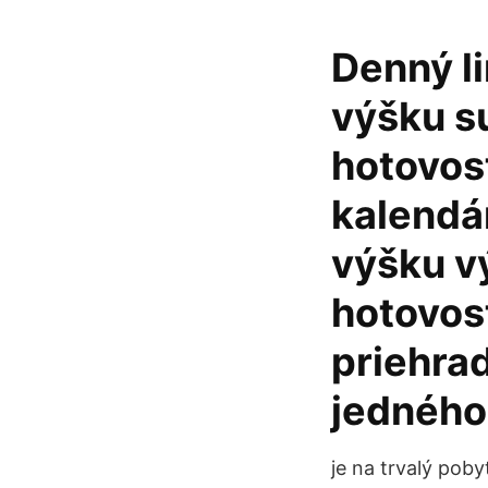
Denný l
výšku s
hotovos
kalendá
výšku v
hotovos
priehra
jedného
je na trvalý pob