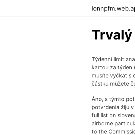
lonnpfm.web.a
Trvalý
Týdenní limit zn
kartou za týden 
musíte vyčkat s 
částku můžete č
Áno, s týmto pot
potvrdenia žijú 
full list on slove
airborne particu
to the Commissio