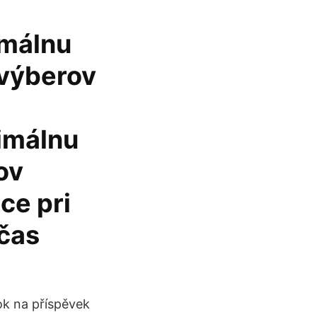
imálnu
 výberov
imálnu
ov
ce pri
čas
ok na příspěvek