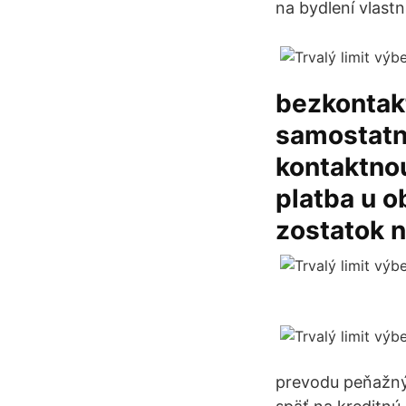
na bydlení vlast
bezkontakt
samostatne
kontaktnou
platba u o
zostatok n
prevodu peňažný