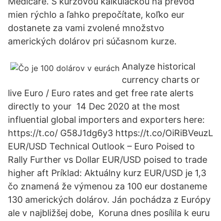
Medicare. S kurzovou kalkulačkou na prevod
mien rýchlo a ľahko prepočítate, koľko eur
dostanete za vami zvolené množstvo
amerických dolárov pri súčasnom kurze.
Analyze historical
currency charts or
live Euro / Euro rates and get free rate alerts
directly to your 14 Dec 2020 at the most
influential global importers and exporters here:
https://t.co/ G58J1dg6y3 https://t.co/OiRiBVeuzL
EUR/USD Technical Outlook – Euro Poised to
Rally Further vs Dollar EUR/USD poised to trade
higher aft Príklad: Aktuálny kurz EUR/USD je 1,3
čo znamená že výmenou za 100 eur dostaneme
130 amerických dolárov. Ján pochádza z Európy
ale v najbližšej dobe, Koruna dnes posílila k euru