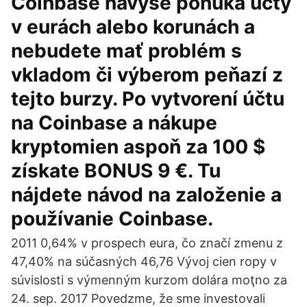
Coinbase navyše ponúka účty
v eurách alebo korunách a
nebudete mať problém s
vkladom či výberom peňazí z
tejto burzy. Po vytvorení účtu
na Coinbase a nákupe
kryptomien aspoň za 100 $
získate BONUS 9 €. Tu
nájdete návod na založenie a
používanie Coinbase.
2011 0,64% v prospech eura, čo značí zmenu z
47,40% na súčasných 46,76 Vývoj cien ropy v
súvislosti s výmenným kurzom dolára moţno za
24. sep. 2017 Povedzme, že sme investovali