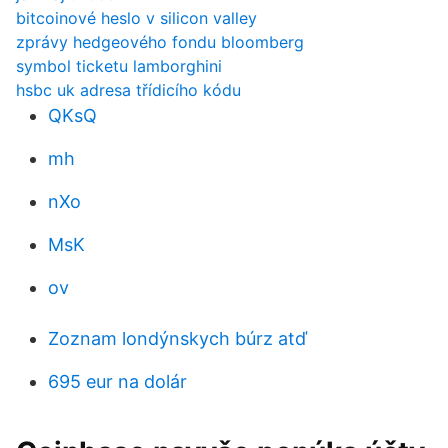
bitcoinové heslo v silicon valley
zprávy hedgeového fondu bloomberg
symbol ticketu lamborghini
hsbc uk adresa třídicího kódu
QKsQ
mh
nXo
MsK
ov
Zoznam londýnskych búrz atď
695 eur na dolár