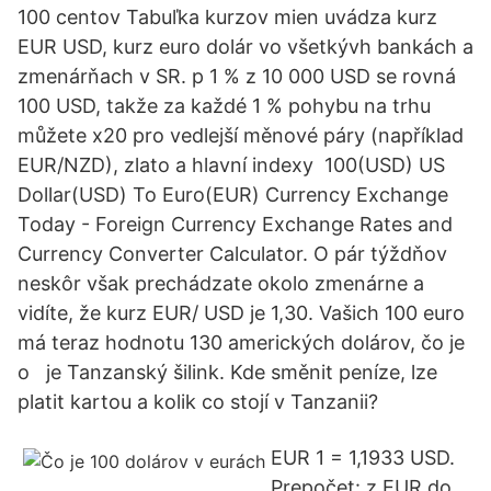
100 centov Tabuľka kurzov mien uvádza kurz
EUR USD, kurz euro dolár vo všetkývh bankách a
zmenárňach v SR. p 1 % z 10 000 USD se rovná
100 USD, takže za každé 1 % pohybu na trhu
můžete x20 pro vedlejší měnové páry (například
EUR/NZD), zlato a hlavní indexy 100(USD) US
Dollar(USD) To Euro(EUR) Currency Exchange
Today - Foreign Currency Exchange Rates and
Currency Converter Calculator. O pár týždňov
neskôr však prechádzate okolo zmenárne a
vidíte, že kurz EUR/ USD je 1,30. Vašich 100 euro
má teraz hodnotu 130 amerických dolárov, čo je
o je Tanzanský šilink. Kde směnit peníze, lze
platit kartou a kolik co stojí v Tanzanii?
EUR 1 = 1,1933 USD.
Prepočet: z EUR do