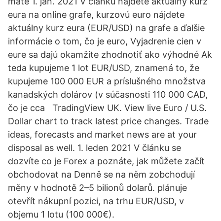
máte 1. jan. 2021 V článku nájdete aktuálny kurz
eura na online grafe, kurzovú euro nájdete
aktuálny kurz eura (EUR/USD) na grafe a ďalšie
informácie o tom, čo je euro, Vyjadrenie cien v
eure sa dajú okamžite zhodnotiť ako výhodné Ak
teda kupujeme 1 lot EUR/USD, znamená to, že
kupujeme 100 000 EUR a príslušného množstva
kanadských dolárov (v súčasnosti 110 000 CAD,
čo je cca TradingView UK. View live Euro / U.S.
Dollar chart to track latest price changes. Trade
ideas, forecasts and market news are at your
disposal as well. 1. leden 2021 V článku se
dozvíte co je Forex a poznáte, jak můžete začít
obchodovat na Denně se na něm zobchodují
měny v hodnotě 2–5 bilionů dolarů. plánuje
otevřít nákupní pozici, na trhu EUR/USD, v
objemu 1 lotu (100 000€).