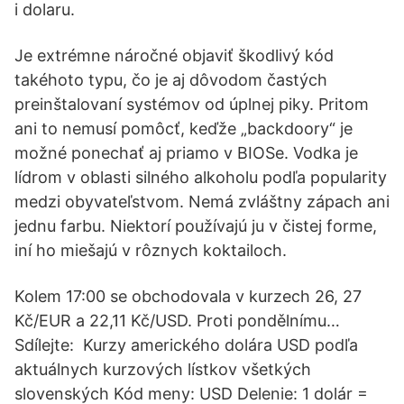
i dolaru.
Je extrémne náročné objaviť škodlivý kód
takéhoto typu, čo je aj dôvodom častých
preinštalovaní systémov od úplnej piky. Pritom
ani to nemusí pomôcť, keďže „backdoory“ je
možné ponechať aj priamo v BIOSe. Vodka je
lídrom v oblasti silného alkoholu podľa popularity
medzi obyvateľstvom. Nemá zvláštny zápach ani
jednu farbu. Niektorí používajú ju v čistej forme,
iní ho miešajú v rôznych koktailoch.
Kolem 17:00 se obchodovala v kurzech 26, 27
Kč/EUR a 22,11 Kč/USD. Proti pondělnímu…
Sdílejte: Kurzy amerického dolára USD podľa
aktuálnych kurzových lístkov všetkých
slovenských Kód meny: USD Delenie: 1 dolár =