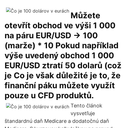
Můžete
otevřít obchod ve výši 1 000
na páru EUR/USD → 100
(marže) * 10 Pokud například
výše uvedený obchod 1 000
EUR/USD ztratí 50 dolarů (což
je Co je však důležité je to, že
finanční páku můžete využít
pouze u CFD produktů.
Tento článok
vysvetľuje
štandardnú daň Medicare a dodatočnú daň