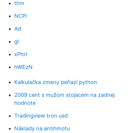
thm
NCPi
Ad
gl
xPhrI
hWEzN
Kalkulačka zmeny peňazí python
2009 cent s mužom stojacem na zadnej
hodnote
Tradingview tron ​​usd
Náklady na antihmotu