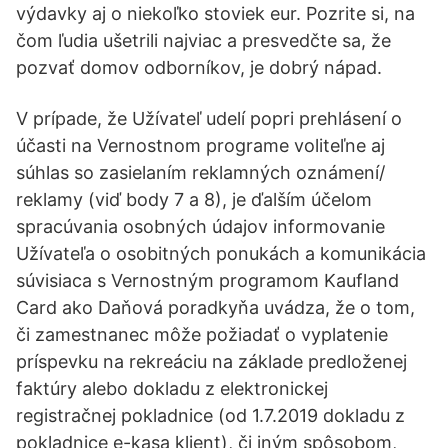
výdavky aj o niekoľko stoviek eur. Pozrite si, na
čom ľudia ušetrili najviac a presvedčte sa, že
pozvať domov odborníkov, je dobrý nápad.
V prípade, že Užívateľ udelí popri prehlásení o
účasti na Vernostnom programe voliteľne aj
súhlas so zasielaním reklamných oznámení/
reklamy (viď body 7 a 8), je ďalším účelom
spracúvania osobných údajov informovanie
Užívateľa o osobitných ponukách a komunikácia
súvisiaca s Vernostným programom Kaufland
Card ako Daňová poradkyňa uvádza, že o tom,
či zamestnanec môže požiadať o vyplatenie
príspevku na rekreáciu na základe predloženej
faktúry alebo dokladu z elektronickej
registračnej pokladnice (od 1.7.2019 dokladu z
pokladnice e-kasa klient), či iným spôsobom,