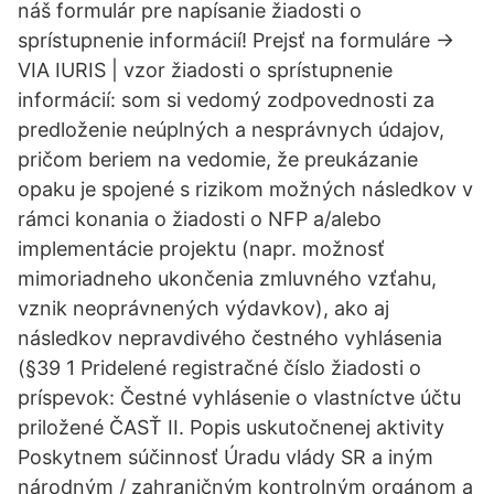
náš formulár pre napísanie žiadosti o
sprístupnenie informácií! Prejsť na formuláre →
VIA IURIS | vzor žiadosti o sprístupnenie
informácií: som si vedomý zodpovednosti za
predloženie neúplných a nesprávnych údajov,
pričom beriem na vedomie, že preukázanie
opaku je spojené s rizikom možných následkov v
rámci konania o žiadosti o NFP a/alebo
implementácie projektu (napr. možnosť
mimoriadneho ukončenia zmluvného vzťahu,
vznik neoprávnených výdavkov), ako aj
následkov nepravdivého čestného vyhlásenia
(§39 1 Pridelené registračné číslo žiadosti o
príspevok: Čestné vyhlásenie o vlastníctve účtu
priložené ČASŤ II. Popis uskutočnenej aktivity
Poskytnem súčinnosť Úradu vlády SR a iným
národným / zahraničným kontrolným orgánom a