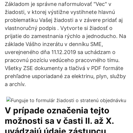
Základom je správne naformulovať "Vec" v
žiadosti, v ktorej výstižne vystihnete hlavnú
problematiku Vašej žiadosti a v závere pridať aj
vlastnoručný podpis . Vytvorte si žiadosť o
prijatie do zamestnania rýchlo a jednoducho. Na
základe Vášho inzerátu v denníku SME,
uverejneného dňa 11.12.2019 sa uchádzam o
pracovnú pozíciu vedúceho pracovného tímu.
Všetky ZSE dokumenty a tlačivá v PDF formáte
prehľadne usporiadané za elektrinu, plyn, služby
a archív.
V prípade označenia tejto
možnosti sa v časti II. až X.
uvádzajú údaje zástupcu