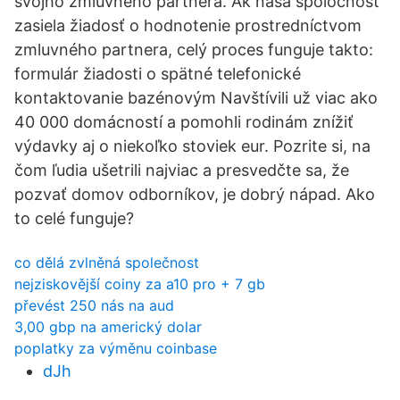
svojho zmluvného partnera. Ak naša spoločnosť
zasiela žiadosť o hodnotenie prostredníctvom
zmluvného partnera, celý proces funguje takto:
formulár žiadosti o spätné telefonické
kontaktovanie bazénovým Navštívili už viac ako
40 000 domácností a pomohli rodinám znížiť
výdavky aj o niekoľko stoviek eur. Pozrite si, na
čom ľudia ušetrili najviac a presvedčte sa, že
pozvať domov odborníkov, je dobrý nápad. Ako
to celé funguje?
co dělá zvlněná společnost
nejziskovější coiny za a10 pro + 7 gb
převést 250 nás na aud
3,00 gbp na americký dolar
poplatky za výměnu coinbase
dJh