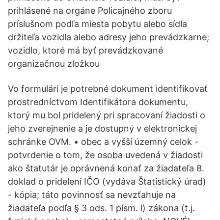
prihlásené na orgáne Policajného zboru
príslušnom podľa miesta pobytu alebo sídla
držiteľa vozidla alebo adresy jeho prevádzkarne;
vozidlo, ktoré má byť prevádzkované
organizačnou zložkou
Vo formulári je potrebné dokument identifikovať
prostredníctvom Identifikátora dokumentu,
ktorý mu bol pridelený pri spracovaní žiadosti o
jeho zverejnenie a je dostupný v elektronickej
schránke OVM. • obec a vyšší územný celok -
potvrdenie o tom, že osoba uvedená v žiadosti
ako štatutár je oprávnená konať za žiadateľa 8.
doklad o pridelení IČO (vydáva Štatistický úrad)
- kópia; táto povinnosť sa nevzťahuje na
žiadateľa podľa § 3 ods. 1 písm. l) zákona (t.j.