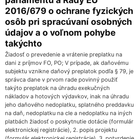
parlamentu a Rady EÚ
2016/679 o ochrane fyzických
osôb pri spracúvaní osobných
údajov a o voľnom pohybe
takýchto
Žiadosť o prevedenie a vrátenie preplatku na
dani z príjmov FO, PO; V prípade, ak daňovému
subjektu vznikne daňový preplatok podľa § 79, je
správca dane v prvom rade povinný použiť
takýto preplatok na úhradu exekučných
nákladov a hotových výdavkov, inak na úhradu
jeho daňového nedoplatku, splatného preddavku
na daň, nedoplatku na cle a nedoplatku na iných
platbách žiadosť o poskytnutie dotácie (formulár
elektronickej registrácie), 2. popis projektu
(formulár elektronickej registrácie), 3. potvrdenie