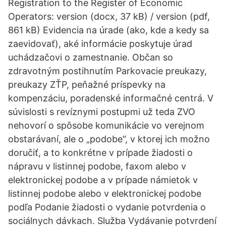
Registration to the Register of Economic
Operators: version (docx, 37 kB) / version (pdf,
861 kB) Evidencia na úrade (ako, kde a kedy sa
zaevidovať), aké informácie poskytuje úrad
uchádzačovi o zamestnanie. Občan so
zdravotným postihnutím Parkovacie preukazy,
preukazy ZŤP, peňažné príspevky na
kompenzáciu, poradenské informačné centrá. V
súvislosti s revíznymi postupmi už teda ZVO
nehovorí o spôsobe komunikácie vo verejnom
obstarávaní, ale o „podobe“, v ktorej ich možno
doručiť, a to konkrétne v prípade žiadosti o
nápravu v listinnej podobe, faxom alebo v
elektronickej podobe a v prípade námietok v
listinnej podobe alebo v elektronickej podobe
podľa Podanie žiadosti o vydanie potvrdenia o
sociálnych dávkach. Služba Vydávanie potvrdení